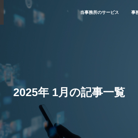
当事務所のサービス
事
類
未分類
選ばれる理由
2025年 1月の記事一覧
法人破産コラム 会社破
第36回法人破産コラム 破産申
経営者の個人資産はど
立てに必要な書類と手続きの
相談から解決まで
か
流れ
よる解決
の流れ
解決事