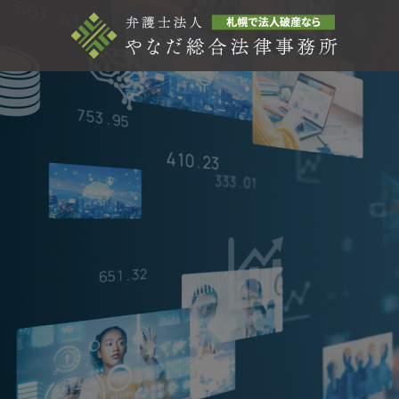
未分類
未分
事務所紹介
事務所概要
COMPANY
当事務所のサー
破産コラム
COLUMN
ビス
SERVICE
法人破
第38回法人破産コラム 破産管
第37回
産する
財人とは何か｜役割と経営者
産後に
説
との関係
うなる
弁護士に