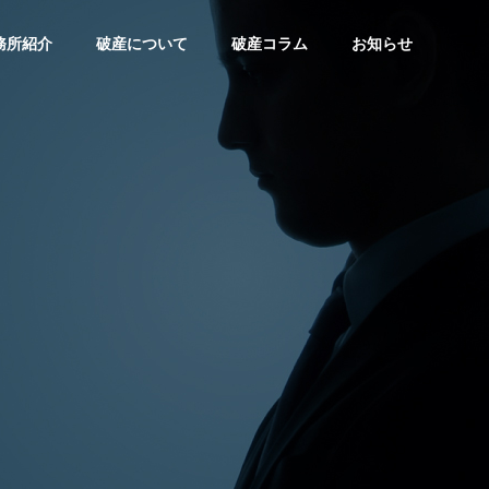
務所紹介
破産について
破産コラム
お知らせ
未分類
破産制度
アクセスマップ
ACCESS MAP
第35回法人破産コラム 法人破
第34回法人破
産と個人破産の違い｜経営者
倒産しそうな
が知っておくべきこと
ず取るべき行
例
料金・費用